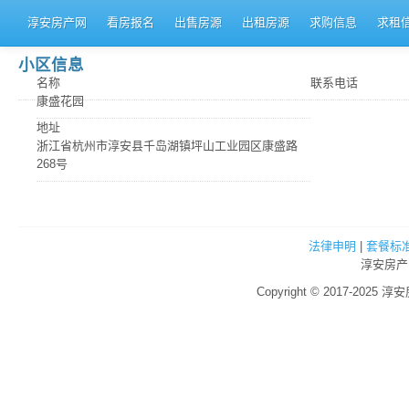
淳安房产网
看房报名
出售房源
出租房源
求购信息
求租
小区信息
名称
联系电话
康盛花园
地址
浙江省杭州市淳安县千岛湖镇坪山工业园区康盛路
268号
法律申明
|
套餐标
淳安房产
Copyright © 2017-2025 淳安房