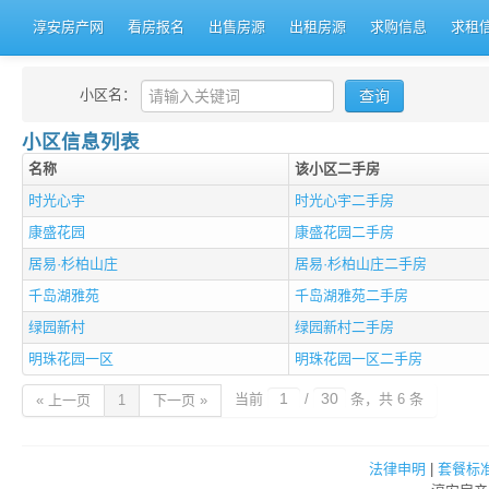
淳安房产网
看房报名
出售房源
出租房源
求购信息
求租
小区名：
小区信息列表
名称
该小区二手房
时光心宇
时光心宇二手房
康盛花园
康盛花园二手房
居易·杉柏山庄
居易·杉柏山庄二手房
千岛湖雅苑
千岛湖雅苑二手房
绿园新村
绿园新村二手房
明珠花园一区
明珠花园一区二手房
当前
/
条，共 6 条
« 上一页
1
下一页 »
法律申明
|
套餐标