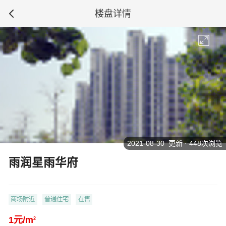
楼盘详情
2021-08-30 更新 · 448次浏览
雨润星雨华府
商场附近
普通住宅
在售
1元/m
2